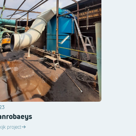
23
anrobaeys
ijk project