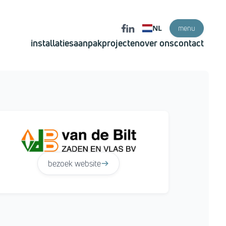
NL
menu
installaties
aanpak
projecten
over ons
contact
bezoek website