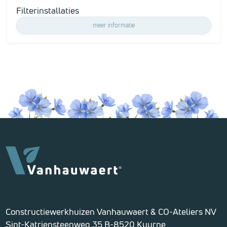
Filterinstallaties
meer informatie
Constructiewerkhuizen Vanhauwaert & CO-Ateliers NV
Sint-Katriensteenweg 35 B-8520 Kuurne